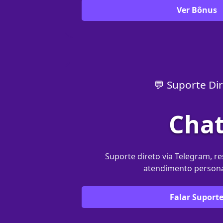
Ver Bônus
💬 Suporte Di
Cha
Suporte direto via Telegram, r
atendimento persona
Falar Suport