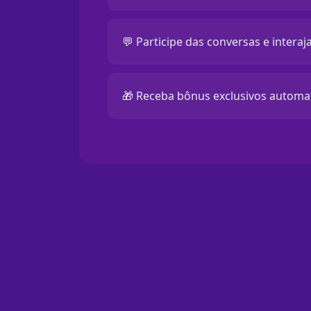
💬 Participe das conversas e interaj
🎁 Receba bônus exclusivos autom