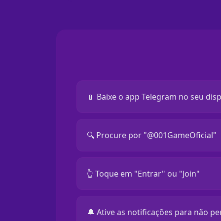
📱 Baixe o app Telegram no seu disp
🔍 Procure por "@001GameOficial"
👆 Toque em "Entrar" ou "Join"
🔔 Ative as notificações para não p