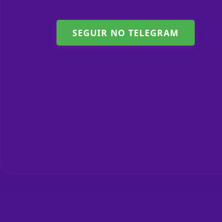
SEGUIR NO TELEGRAM