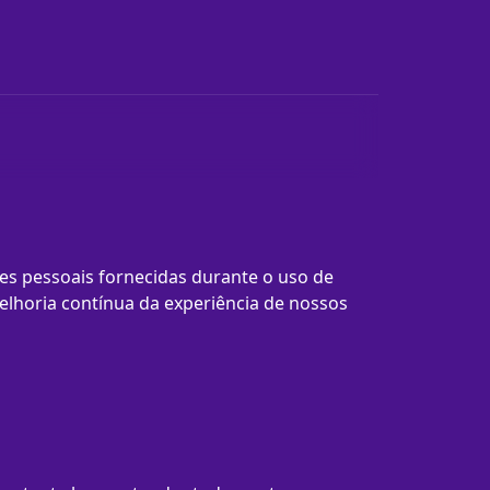
es pessoais fornecidas durante o uso de
elhoria contínua da experiência de nossos