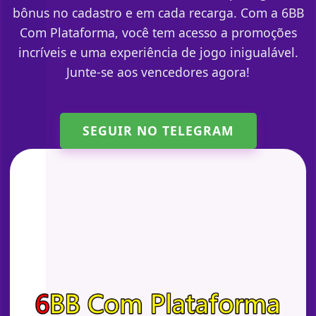
bônus no cadastro e em cada recarga. Com a 6BB
Com Plataforma, você tem acesso a promoções
incríveis e uma experiência de jogo inigualável.
Junte-se aos vencedores agora!
SEGUIR NO TELEGRAM