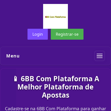
Login
Registrar-se
Menu
📱 6BB Com Plataforma A
Melhor Plataforma de
Apostas
Cadastre-se na 6BB Com Plataforma para ganhar