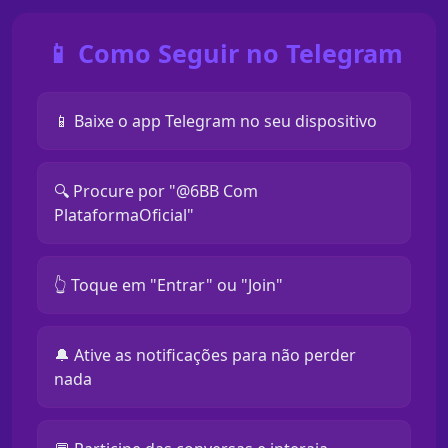
📱 Como Seguir no Telegram
📱 Baixe o app Telegram no seu dispositivo
🔍 Procure por "@6BB Com
PlataformaOficial"
👆 Toque em "Entrar" ou "Join"
🔔 Ative as notificações para não perder
nada