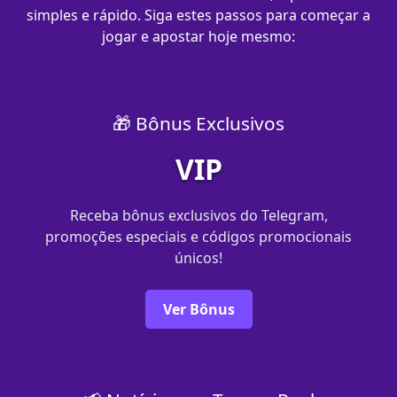
simples e rápido. Siga estes passos para começar a
jogar e apostar hoje mesmo:
🎁 Bônus Exclusivos
VIP
Receba bônus exclusivos do Telegram,
promoções especiais e códigos promocionais
únicos!
Ver Bônus