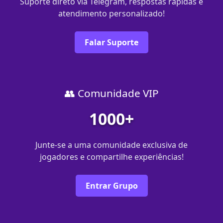
Suporte direto via Telegram, respostas rápidas e
atendimento personalizado!
Falar Suporte
👥 Comunidade VIP
1000+
Junte-se a uma comunidade exclusiva de
jogadores e compartilhe experiências!
Entrar Grupo